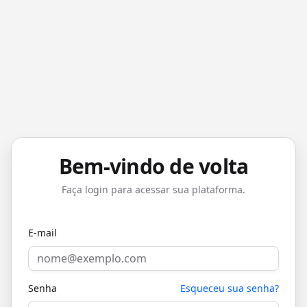
Bem-vindo de volta
Faça login para acessar sua plataforma.
E-mail
Senha
Esqueceu sua senha?